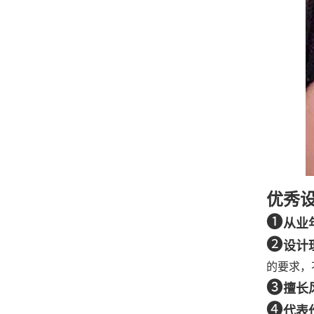
优秀
❶
从业
❷
设计
的要求，
❸
擅长
❹
代表