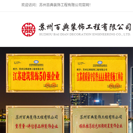
欢迎访问：苏州百典装饰工程有限公司官网！