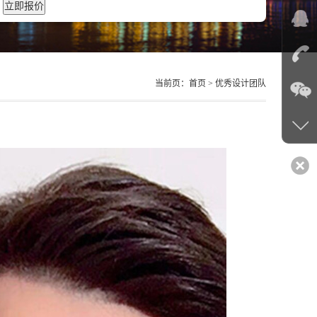
当前页：
首页
> 优秀设计团队