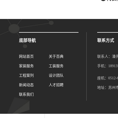
底部导航
联系方式
网站首页
关于百典
联系人：潘
家装服务
工装服务
手机：189135
工程案列
设计团队
座机：0512-6
新闻动态
人才招聘
地址：苏州市
联系我们