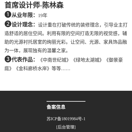
首席设计师-陈林森
❶
从业年限：
19年
❷
设计理念：
设计重在打破传统的装修理念，引导业主打
造舒适的居住空间。利用有限的空间打造无限的视觉感，辅
助的光源衬托居室的绚丽光彩。让空间、光源、家具饰品融
为一体，展现独有的温馨之家。
❸
代表作品：
《
中南世纪城》《绿地太湖城》《御景豪
庭》《金科廊桥水岸》等等……
备案信息
苏ICP备18019984号-1
[后台管理]