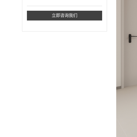
立即咨询我们