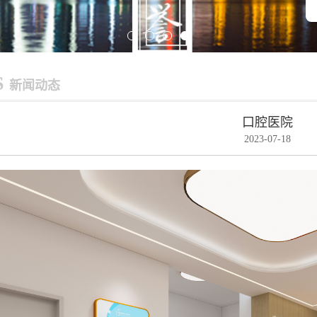
S
新闻动态
口腔医院
2023-07-18