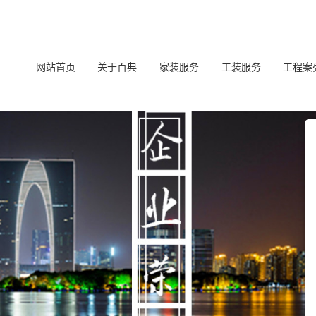
网站首页
关于百典
家装服务
工装服务
工程案